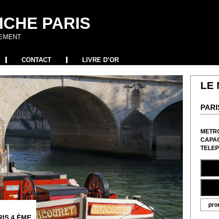
ICHE PARIS
NEMENT
CONTACT
LIVRE D’OR
LE
PARI
METR
CAPAC
TELE
prom
RIS 4 ÈME